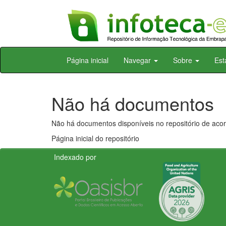
Skip
Página inicial
Navegar
Sobre
Est
navigation
Não há documentos
Não há documentos disponíveis no repositório de acor
Página inicial do repositório
Indexado por