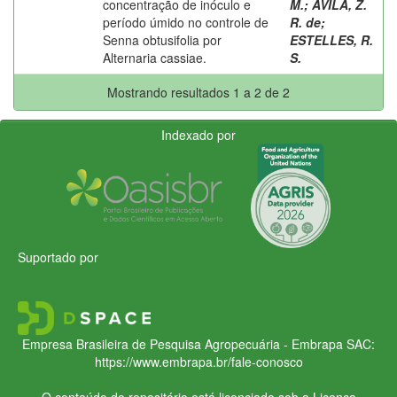
concentração de inóculo e
M.
;
AVILA, Z.
período úmido no controle de
R. de
;
Senna obtusifolia por
ESTELLES, R.
Alternaria cassiae.
S.
Mostrando resultados 1 a 2 de 2
Indexado por
Suportado por
Empresa Brasileira de Pesquisa Agropecuária - Embrapa
SAC:
https://www.embrapa.br/fale-conosco
O conteúdo do repositório está licenciado sob a Licença