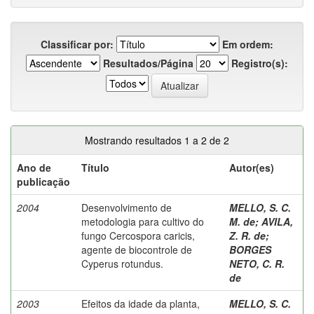
Classificar por:
Em ordem:
Resultados/Página
Registro(s):
Mostrando resultados 1 a 2 de 2
Ano de
Título
Autor(es)
publicação
2004
Desenvolvimento de
MELLO, S. C.
metodologia para cultivo do
M. de
;
AVILA,
fungo Cercospora caricis,
Z. R. de
;
agente de biocontrole de
BORGES
Cyperus rotundus.
NETO, C. R.
de
2003
Efeitos da idade da planta,
MELLO, S. C.