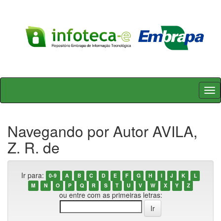
Skip
navigation
Navegando por Autor AVILA,
Z. R. de
Ir para:
0-9
A
B
C
D
E
F
G
H
I
J
K
L
M
N
O
P
Q
R
S
T
U
V
W
X
Y
Z
ou entre com as primeiras letras: