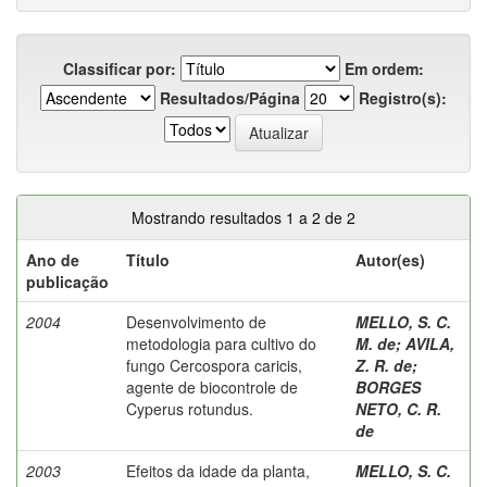
Classificar por:
Em ordem:
Resultados/Página
Registro(s):
Mostrando resultados 1 a 2 de 2
Ano de
Título
Autor(es)
publicação
2004
Desenvolvimento de
MELLO, S. C.
metodologia para cultivo do
M. de
;
AVILA,
fungo Cercospora caricis,
Z. R. de
;
agente de biocontrole de
BORGES
Cyperus rotundus.
NETO, C. R.
de
2003
Efeitos da idade da planta,
MELLO, S. C.