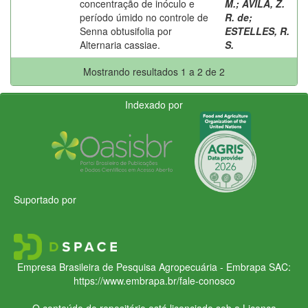
concentração de inóculo e
M.
;
AVILA, Z.
período úmido no controle de
R. de
;
Senna obtusifolia por
ESTELLES, R.
Alternaria cassiae.
S.
Mostrando resultados 1 a 2 de 2
Indexado por
Suportado por
Empresa Brasileira de Pesquisa Agropecuária - Embrapa
SAC:
https://www.embrapa.br/fale-conosco
O conteúdo do repositório está licenciado sob a Licença