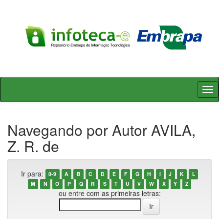
Skip
navigation
Navegando por Autor AVILA,
Z. R. de
Ir para:
0-9
A
B
C
D
E
F
G
H
I
J
K
L
M
N
O
P
Q
R
S
T
U
V
W
X
Y
Z
ou entre com as primeiras letras: