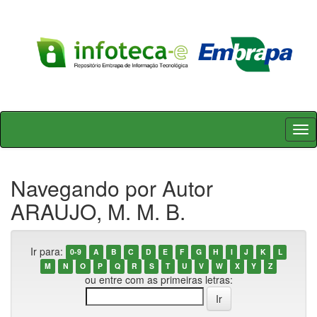
Skip
navigation
Navegando por Autor
ARAUJO, M. M. B.
Ir para:
0-9
A
B
C
D
E
F
G
H
I
J
K
L
M
N
O
P
Q
R
S
T
U
V
W
X
Y
Z
ou entre com as primeiras letras: