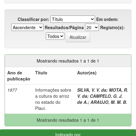
Classificar por:
Em ordem:
Resultados/Página
Registro(s):
Mostrando resultados 1 a 1 de 1
Ano de
Título
Autor(es)
publicação
1977
Informações sobre
SILVA, V. V. da
;
MOTA, R.
a cultura do arroz
V. da
;
CAMPELO, G. J.
no estado do
de A.
;
ARAUJO, M. M. B.
Piauí.
Mostrando resultados 1 a 1 de 1
Indexado por