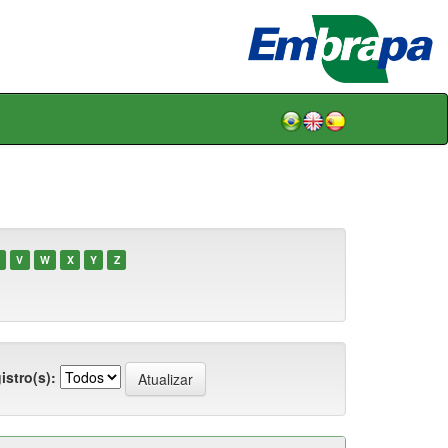
V
W
X
Y
Z
istro(s):