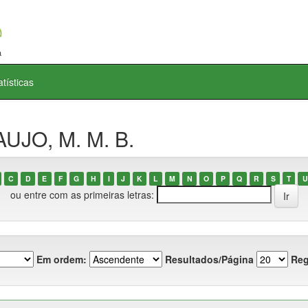
atísticas
UJO, M. M. B.
C
D
E
F
G
H
I
J
K
L
M
N
O
P
Q
R
S
T
U
ou entre com as primeiras letras:
Em ordem:
Resultados/Página
Reg