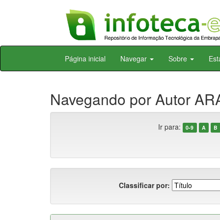
Skip
Página inicial
Navegar
Sobre
Est
navigation
Navegando por Autor ARA
Ir para:
0-9
A
B
Classificar por: