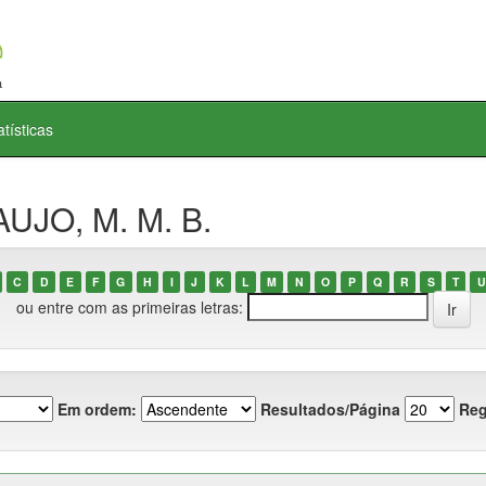
atísticas
UJO, M. M. B.
C
D
E
F
G
H
I
J
K
L
M
N
O
P
Q
R
S
T
U
ou entre com as primeiras letras:
Em ordem:
Resultados/Página
Reg