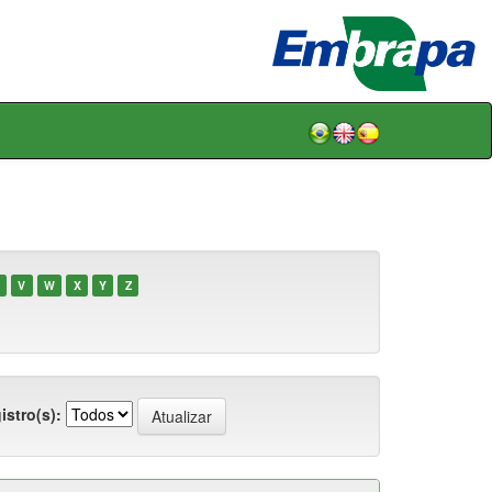
V
W
X
Y
Z
istro(s):