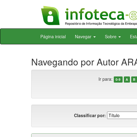
Skip
Página inicial
Navegar
Sobre
Est
navigation
Navegando por Autor ARA
Ir para:
0-9
A
B
Classificar por: