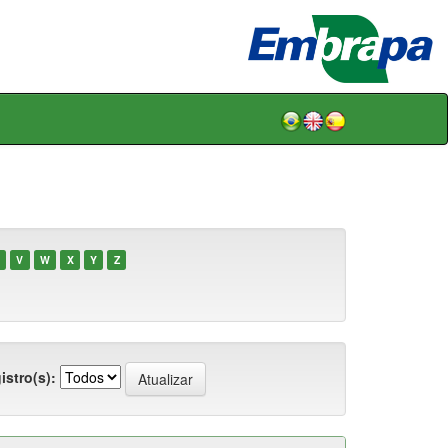
V
W
X
Y
Z
istro(s):