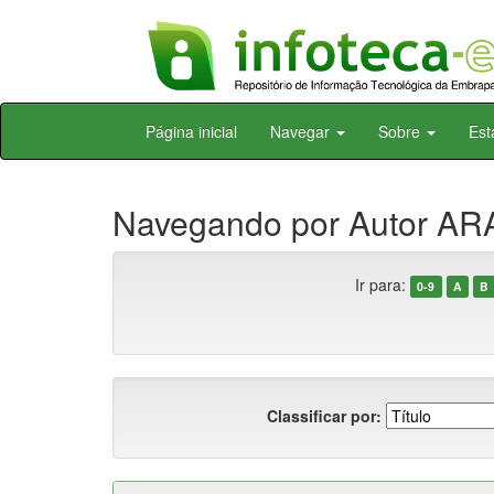
Skip
Página inicial
Navegar
Sobre
Est
navigation
Navegando por Autor ARA
Ir para:
0-9
A
B
Classificar por: