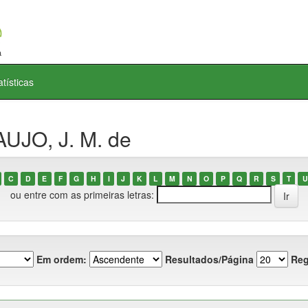
atísticas
UJO, J. M. de
C
D
E
F
G
H
I
J
K
L
M
N
O
P
Q
R
S
T
U
ou entre com as primeiras letras:
Em ordem:
Resultados/Página
Reg