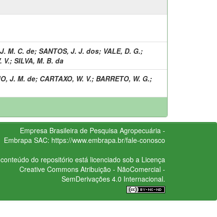
J. M. C. de
;
SANTOS, J. J. dos
;
VALE, D. G.
;
 V.
;
SILVA, M. B. da
, J. M. de
;
CARTAXO, W. V.
;
BARRETO, W. G.
;
Empresa Brasileira de Pesquisa Agropecuária -
Embrapa
SAC:
https://www.embrapa.br/fale-conosco
conteúdo do repositório está licenciado sob a Licença
Creative Commons
Atribuição - NãoComercial -
SemDerivações 4.0 Internacional.