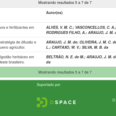
Mostrando resultados 5 a 7 de 7
Autor(es)
s e fertilizantes em
ALVES, V. M. C.
;
VASCONCELLOS, C. A.
RODRIGUES FILHO, A.
;
ARAUJO, J. M. 
stratégia de difusão e
ARAUJO, J. M. de
;
OLIVEIRA, J. M. C. d
ueno agricultor.
L.
;
CARTAXO, W. V.
;
SILVA, M. B. da
 algodão herbáceo em
BELTRÃO, N. E. de M.
;
ARAUJO, J. M. d
este brasileiro.
da
Mostrando resultados 5 a 7 de 7
Suportado por
O 