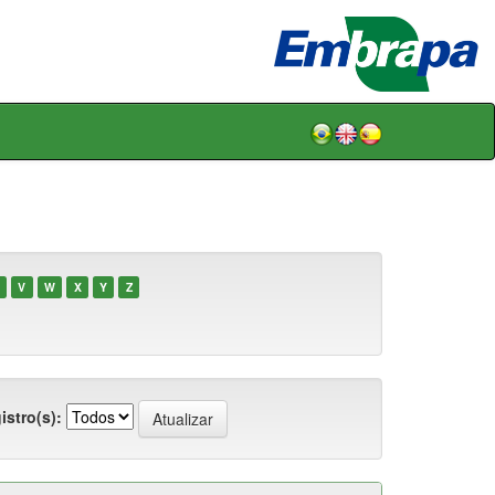
V
W
X
Y
Z
istro(s):