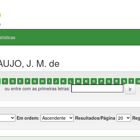
atísticas
UJO, J. M. de
C
D
E
F
G
H
I
J
K
L
M
N
O
P
Q
R
S
T
U
ou entre com as primeiras letras:
Em ordem:
Resultados/Página
Reg