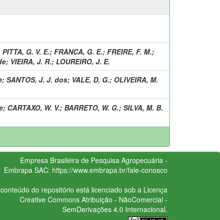
;
PITTA, G. V. E.
;
FRANCA, G. E.
;
FREIRE, F. M.
;
de
;
VIEIRA, J. R.
;
LOUREIRO, J. E.
e
;
SANTOS, J. J. dos
;
VALE, D. G.
;
OLIVEIRA, M.
e
;
CARTAXO, W. V.
;
BARRETO, W. G.
;
SILVA, M. B.
Empresa Brasileira de Pesquisa Agropecuária -
Embrapa
SAC:
https://www.embrapa.br/fale-conosco
conteúdo do repositório está licenciado sob a Licença
Creative Commons
Atribuição - NãoComercial -
SemDerivações 4.0 Internacional.