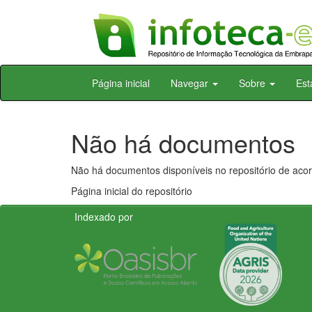
Skip
Página inicial
Navegar
Sobre
Est
navigation
Não há documentos
Não há documentos disponíveis no repositório de acor
Página inicial do repositório
Indexado por