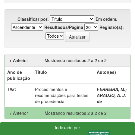
Classificar por:
Em ordem:
Resultados/Página
Registro(s):
< Anterior
Mostrando resultados 2 a 2 de 2
Ano de
Título
Autor(es)
publicação
1981
Procedimentos e
FERREIRA, M.
;
recomendações para testes
ARAUJO, A. J.
de procedência.
de
< Anterior
Mostrando resultados 2 a 2 de 2
Indexado por