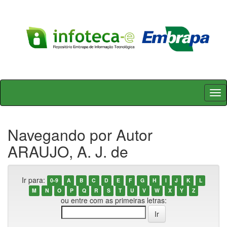
Skip
navigation
Navegando por Autor
ARAUJO, A. J. de
Ir para:
0-9
A
B
C
D
E
F
G
H
I
J
K
L
M
N
O
P
Q
R
S
T
U
V
W
X
Y
Z
ou entre com as primeiras letras: