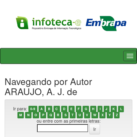
Skip
navigation
Navegando por Autor
ARAUJO, A. J. de
Ir para:
0-9
A
B
C
D
E
F
G
H
I
J
K
L
M
N
O
P
Q
R
S
T
U
V
W
X
Y
Z
ou entre com as primeiras letras: