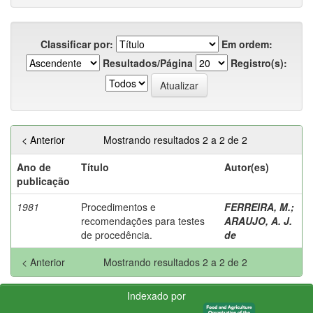
Classificar por:
Em ordem:
Resultados/Página
Registro(s):
< Anterior
Mostrando resultados 2 a 2 de 2
Ano de
Título
Autor(es)
publicação
1981
Procedimentos e
FERREIRA, M.
;
recomendações para testes
ARAUJO, A. J.
de procedência.
de
< Anterior
Mostrando resultados 2 a 2 de 2
Indexado por