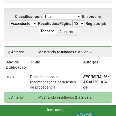
Classificar por:
Em ordem:
Resultados/Página
Registro(s):
< Anterior
Mostrando resultados 2 a 2 de 2
Ano de
Título
Autor(es)
publicação
1981
Procedimentos e
FERREIRA, M.
;
recomendações para testes
ARAUJO, A. J.
de procedência.
de
< Anterior
Mostrando resultados 2 a 2 de 2
Indexado por