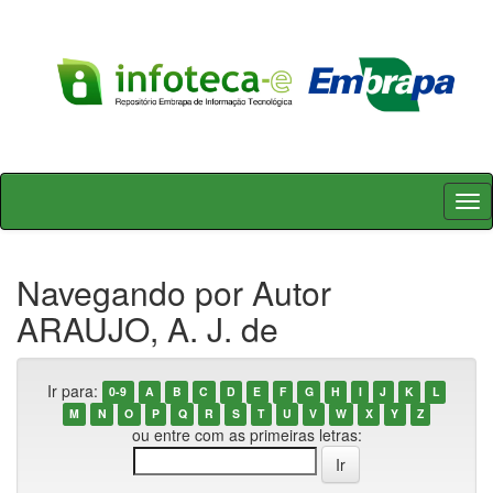
Skip
navigation
Navegando por Autor
ARAUJO, A. J. de
Ir para:
0-9
A
B
C
D
E
F
G
H
I
J
K
L
M
N
O
P
Q
R
S
T
U
V
W
X
Y
Z
ou entre com as primeiras letras: