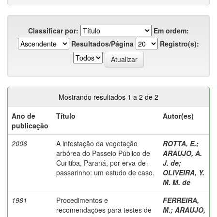
Classificar por:
Em ordem:
Resultados/Página
Registro(s):
Mostrando resultados 1 a 2 de 2
Ano de
Título
Autor(es)
publicação
2006
A infestação da vegetação
ROTTA, E.
;
arbórea do Passeio Público de
ARAUJO, A.
Curitiba, Paraná, por erva-de-
J. de
;
passarinho: um estudo de caso.
OLIVEIRA, Y.
M. M. de
1981
Procedimentos e
FERREIRA,
recomendações para testes de
M.
;
ARAUJO,