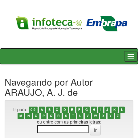
Skip
navigation
Navegando por Autor
ARAUJO, A. J. de
Ir para:
0-9
A
B
C
D
E
F
G
H
I
J
K
L
M
N
O
P
Q
R
S
T
U
V
W
X
Y
Z
ou entre com as primeiras letras: