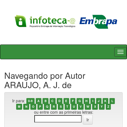
Skip
navigation
Navegando por Autor
ARAUJO, A. J. de
Ir para:
0-9
A
B
C
D
E
F
G
H
I
J
K
L
M
N
O
P
Q
R
S
T
U
V
W
X
Y
Z
ou entre com as primeiras letras: