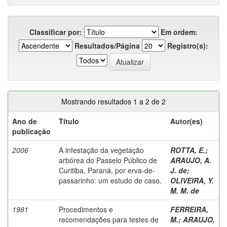
Classificar por:
Em ordem:
Resultados/Página
Registro(s):
Mostrando resultados 1 a 2 de 2
Ano de
Título
Autor(es)
publicação
2006
A infestação da vegetação
ROTTA, E.
;
arbórea do Passeio Público de
ARAUJO, A.
Curitiba, Paraná, por erva-de-
J. de
;
passarinho: um estudo de caso.
OLIVEIRA, Y.
M. M. de
1981
Procedimentos e
FERREIRA,
recomendações para testes de
M.
;
ARAUJO,