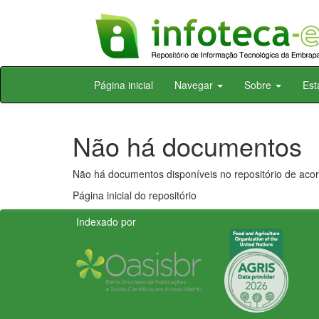
Skip
Página inicial
Navegar
Sobre
Est
navigation
Não há documentos
Não há documentos disponíveis no repositório de acor
Página inicial do repositório
Indexado por