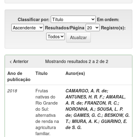
Classificar por:
Em ordem:
Resultados/Página
Registro(s):
< Anterior
Mostrando resultados 2 a 2 de 2
Ano de
Título
Autor(es)
publicação
2018
Frutas
CAMARGO, A. R. de
;
nativas do
ANTUNES, H. R. F.
;
AMARAL,
Rio Grande
A. R. de
;
FRANZON, R. C.
;
do Sul:
NORONHA, A.
;
SOUSA, L. P.
alternativa
de
;
GAMES, G. C.
;
BESKOW, G.
de renda na
T.
;
MIURA, A. K.
;
GUARINO, E.
agricultura
de S. G.
familiar.