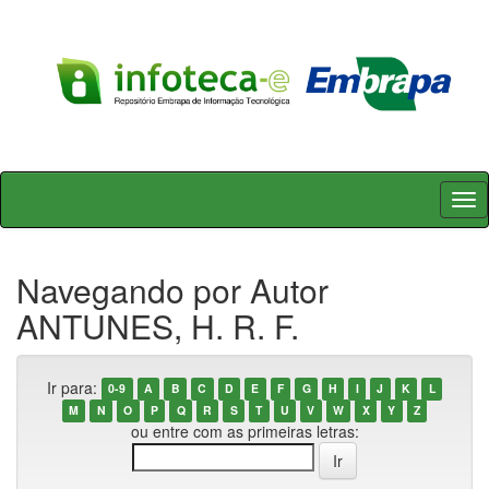
Skip
navigation
Navegando por Autor
ANTUNES, H. R. F.
Ir para:
0-9
A
B
C
D
E
F
G
H
I
J
K
L
M
N
O
P
Q
R
S
T
U
V
W
X
Y
Z
ou entre com as primeiras letras: