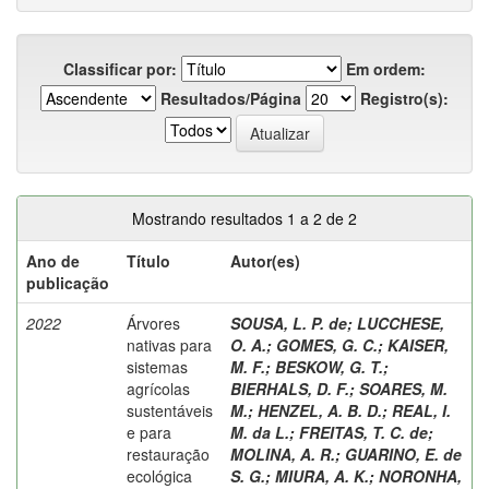
Classificar por:
Em ordem:
Resultados/Página
Registro(s):
Mostrando resultados 1 a 2 de 2
Ano de
Título
Autor(es)
publicação
2022
Árvores
SOUSA, L. P. de
;
LUCCHESE,
nativas para
O. A.
;
GOMES, G. C.
;
KAISER,
sistemas
M. F.
;
BESKOW, G. T.
;
agrícolas
BIERHALS, D. F.
;
SOARES, M.
sustentáveis
M.
;
HENZEL, A. B. D.
;
REAL, I.
e para
M. da L.
;
FREITAS, T. C. de
;
restauração
MOLINA, A. R.
;
GUARINO, E. de
ecológica
S. G.
;
MIURA, A. K.
;
NORONHA,