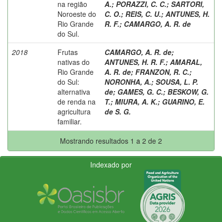
na região
A.
;
PORAZZI, C. C.
;
SARTORI,
Noroeste do
C. O.
;
REIS, C. U.
;
ANTUNES, H.
Rio Grande
R. F.
;
CAMARGO, A. R. de
do Sul.
2018
Frutas
CAMARGO, A. R. de
;
nativas do
ANTUNES, H. R. F.
;
AMARAL,
Rio Grande
A. R. de
;
FRANZON, R. C.
;
do Sul:
NORONHA, A.
;
SOUSA, L. P.
alternativa
de
;
GAMES, G. C.
;
BESKOW, G.
de renda na
T.
;
MIURA, A. K.
;
GUARINO, E.
agricultura
de S. G.
familiar.
Mostrando resultados 1 a 2 de 2
Indexado por