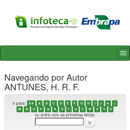
Skip
navigation
Navegando por Autor
ANTUNES, H. R. F.
Ir para:
0-9
A
B
C
D
E
F
G
H
I
J
K
L
M
N
O
P
Q
R
S
T
U
V
W
X
Y
Z
ou entre com as primeiras letras: