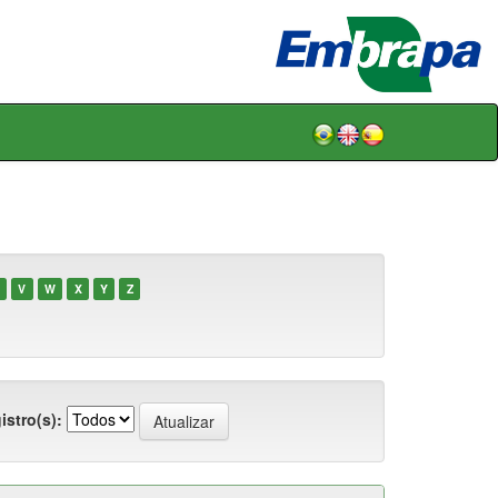
V
W
X
Y
Z
istro(s):