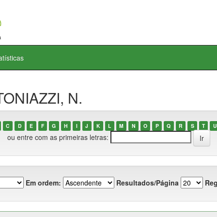
atísticas
TONIAZZI, N.
C
D
E
F
G
H
I
J
K
L
M
N
O
P
Q
R
S
T
U
ou entre com as primeiras letras:
Em ordem:
Resultados/Página
Reg