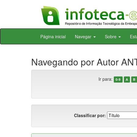
Skip
Página inicial
Navegar
Sobre
Est
navigation
Navegando por Autor AN
Ir para:
0-9
A
B
Classificar por: