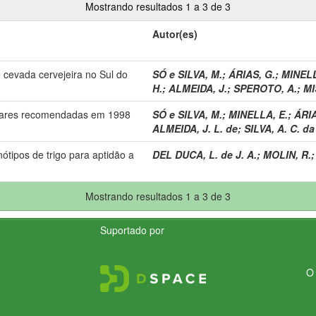
Mostrando resultados 1 a 3 de 3
Autor(es)
e cevada cervejeira no Sul do
SÓ e SILVA, M.
;
ÁRIAS, G.
;
MINELL
H.
;
ALMEIDA, J.
;
SPEROTO, A.
;
MI
tivares recomendadas em 1998
SÓ e SILVA, M.
;
MINELLA, E.
;
ÁRIA
ALMEIDA, J. L. de
;
SILVA, A. C. da
tipos de trigo para aptidão a
DEL DUCA, L. de J. A.
;
MOLIN, R.
Mostrando resultados 1 a 3 de 3
Suportado por
O 