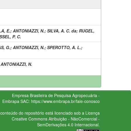
A, E.
;
ANTONIAZZI, N.
;
SILVA, A. C. da
;
RUGEL,
SSEL, P. C.
S, G.
;
ANTONIAZZI, N.
;
SPEROTTO, A. L.
;
;
ANTONIAZZI, N.
Empresa Brasileira de Pesquisa Agropecuária -
Embrapa
SAC:
https://www.embrapa.br/fale-conosco
conteúdo do repositório está licenciado sob a Licença
Creative Commons
Atribuição - NãoComercial -
SemDerivações 4.0 Internacional.