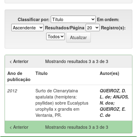
Classificar por:
Em ordem:
Resultados/Página
Registro(s):
< Anterior
Mostrando resultados 3 a 3 de 3
Ano de
Título
Autor(es)
publicação
2012
Surto de Ctenarytaina
QUEIROZ, D.
spatulata (hemiptera:
L. de
;
ANJOS,
psyllidae) sobre Eucalyptus
N. dos
;
urophylla x grandis em
QUEIROZ, E.
Ventania, PR.
C. de
< Anterior
Mostrando resultados 3 a 3 de 3