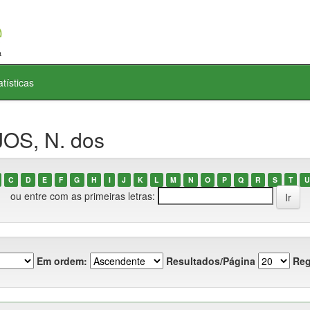
atísticas
JOS, N. dos
C
D
E
F
G
H
I
J
K
L
M
N
O
P
Q
R
S
T
U
ou entre com as primeiras letras:
Em ordem:
Resultados/Página
Reg