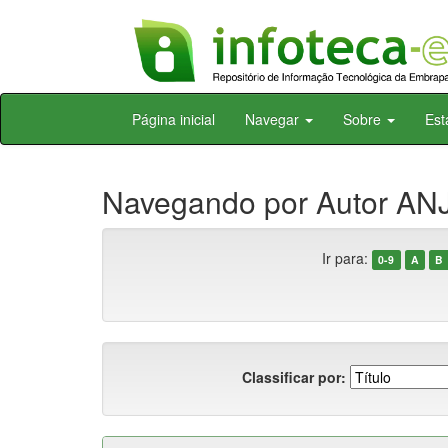
Skip
Página inicial
Navegar
Sobre
Est
navigation
Navegando por Autor AN
Ir para:
0-9
A
B
Classificar por: