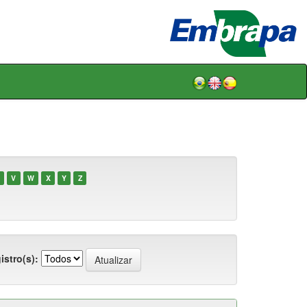
V
W
X
Y
Z
istro(s):