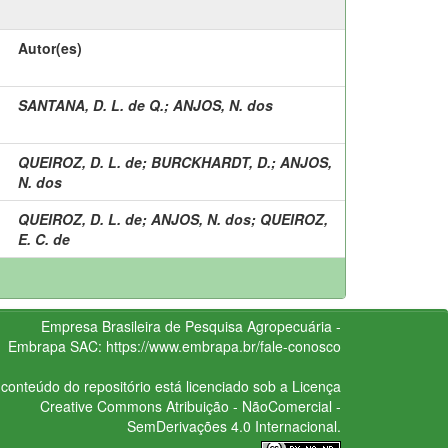
Autor(es)
SANTANA, D. L. de Q.
;
ANJOS, N. dos
QUEIROZ, D. L. de
;
BURCKHARDT, D.
;
ANJOS,
N. dos
QUEIROZ, D. L. de
;
ANJOS, N. dos
;
QUEIROZ,
E. C. de
Empresa Brasileira de Pesquisa Agropecuária -
Embrapa
SAC:
https://www.embrapa.br/fale-conosco
conteúdo do repositório está licenciado sob a Licença
Creative Commons
Atribuição - NãoComercial -
SemDerivações 4.0 Internacional.