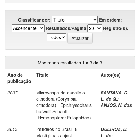
Classificar por:
Em ordem:
Resultados/Página
Registro(s):
Mostrando resultados 1 a 3 de 3
Ano de
Título
Autor(es)
publicação
2007
Microvespa-do-eucalipto-
SANTANA, D.
citriodora (Corymbia
L. de Q.
;
citriodora) - Epichrysocharis
ANJOS, N. dos
burwelli Schauff
(Hymenoptera: Eulophidae).
2013
Psilídeos no Brasil: 8 -
QUEIROZ, D.
Mastigimas anjosi
L. de
;