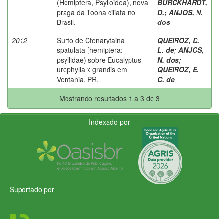
(Hemiptera, Psylloidea), nova
BURCKHARDT,
praga da Toona ciliata no
D.
;
ANJOS, N.
Brasil.
dos
2012
Surto de Ctenarytaina
QUEIROZ, D.
spatulata (hemiptera:
L. de
;
ANJOS,
psyllidae) sobre Eucalyptus
N. dos
;
urophylla x grandis em
QUEIROZ, E.
Ventania, PR.
C. de
Mostrando resultados 1 a 3 de 3
Indexado por
Suportado por