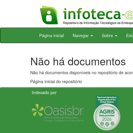
Skip
Página inicial
Navegar
Sobre
Est
navigation
Não há documentos
Não há documentos disponíveis no repositório de acor
Página inicial do repositório
Indexado por