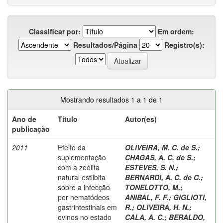
Classificar por:
Em ordem:
Resultados/Página
Registro(s):
Mostrando resultados 1 a 1 de 1
Ano de
Título
Autor(es)
publicação
2011
Efeito da
OLIVEIRA, M. C. de S.
;
suplementação
CHAGAS, A. C. de S.
;
com a zeólita
ESTEVES, S. N.
;
natural estilbita
BERNARDI, A. C. de C.
;
sobre a infecção
TONELOTTO, M.
;
por nematódeos
ANIBAL, F. F.
;
GIGLIOTI,
gastrintestinais em
R.
;
OLIVEIRA, H. N.
;
ovinos no estado
CALA, A. C.
;
BERALDO,