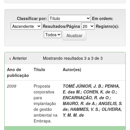
Classificar por:
Em ordem:
Resultados/Página
Registro(s):
< Anterior
Mostrando resultados 3 a 3 de 3
Ano de
Título
Autor(es)
publicação
2009
Proposta
TOMÉ JÚNIOR, J. B.
;
PENHA,
corporativa
E. das M.
;
COHEN, K. de O.
;
para
ENCARNAÇÃO, R. de O.
;
implantação
MAURO, R. de A.
;
ANGELIS, S.
de gestão
de
;
HAMMES, V. S.
;
OLIVEIRA,
ambiental na
Y. M. M. de
Embrapa.