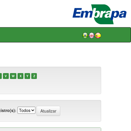
V
W
X
Y
Z
istro(s):