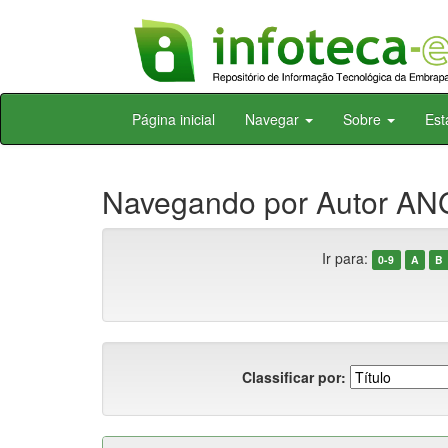
Skip
Página inicial
Navegar
Sobre
Est
navigation
Navegando por Autor ANG
Ir para:
0-9
A
B
Classificar por: