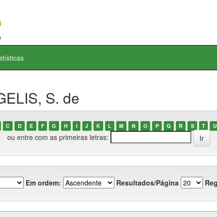
atísticas
ELIS, S. de
C
D
E
F
G
H
I
J
K
L
M
N
O
P
Q
R
S
T
U
ou entre com as primeiras letras:
Em ordem:
Resultados/Página
Reg