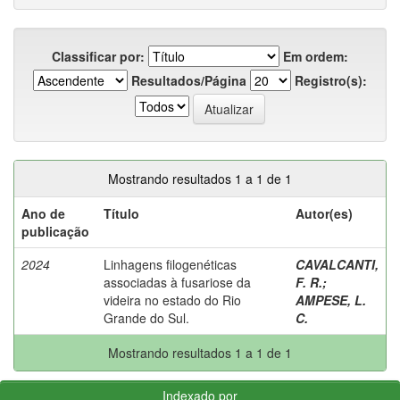
Classificar por:
Em ordem:
Resultados/Página
Registro(s):
Mostrando resultados 1 a 1 de 1
Ano de
Título
Autor(es)
publicação
2024
Linhagens filogenéticas
CAVALCANTI,
associadas à fusariose da
F. R.
;
videira no estado do Rio
AMPESE, L.
Grande do Sul.
C.
Mostrando resultados 1 a 1 de 1
Indexado por