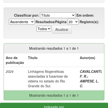
Classificar por:
Em ordem:
Resultados/Página
Registro(s):
Mostrando resultados 1 a 1 de 1
Ano de
Título
Autor(es)
publicação
2024
Linhagens filogenéticas
CAVALCANTI,
associadas à fusariose da
F. R.
;
videira no estado do Rio
AMPESE, L.
Grande do Sul.
C.
Mostrando resultados 1 a 1 de 1
Indexado por