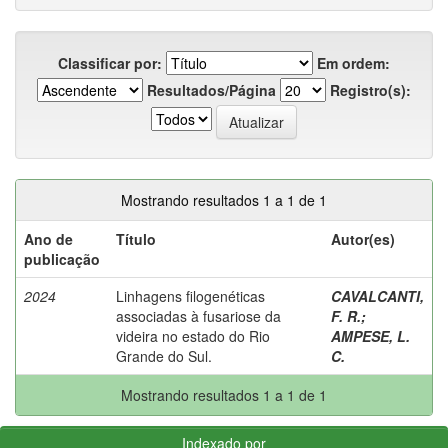
Classificar por:
Em ordem:
Resultados/Página
Registro(s):
Mostrando resultados 1 a 1 de 1
Ano de
Título
Autor(es)
publicação
2024
Linhagens filogenéticas
CAVALCANTI,
associadas à fusariose da
F. R.
;
videira no estado do Rio
AMPESE, L.
Grande do Sul.
C.
Mostrando resultados 1 a 1 de 1
Indexado por