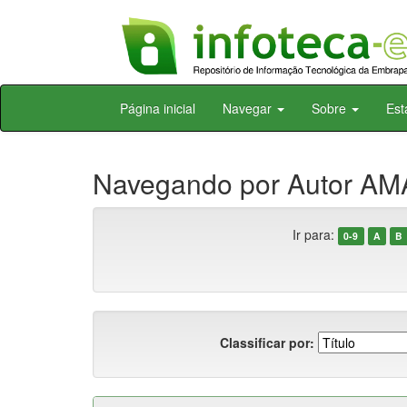
Skip
Página inicial
Navegar
Sobre
Est
navigation
Navegando por Autor AM
Ir para:
0-9
A
B
Classificar por: