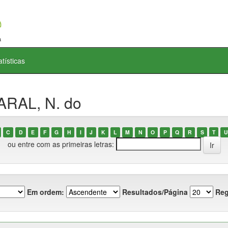
atísticas
ARAL, N. do
C
D
E
F
G
H
I
J
K
L
M
N
O
P
Q
R
S
T
U
ou entre com as primeiras letras:
Em ordem:
Resultados/Página
Reg