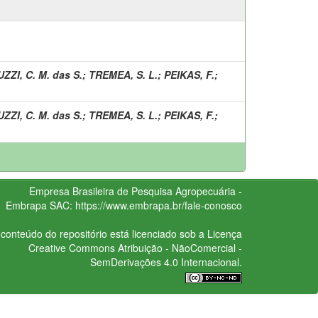
ZZI, C. M. das S.
;
TREMEA, S. L.
;
PEIKAS, F.
;
ZZI, C. M. das S.
;
TREMEA, S. L.
;
PEIKAS, F.
;
Empresa Brasileira de Pesquisa Agropecuária -
Embrapa
SAC:
https://www.embrapa.br/fale-conosco
conteúdo do repositório está licenciado sob a Licença
Creative Commons
Atribuição - NãoComercial -
SemDerivações 4.0 Internacional.