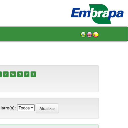
V
W
X
Y
Z
istro(s):