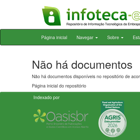
Skip
Página inicial
Navegar
Sobre
Est
navigation
Não há documentos
Não há documentos disponíveis no repositório de acor
Página inicial do repositório
Indexado por