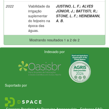
2022
Viabilidade da
JUSTINO, L. F.
;
ALVES
irrigação
JÚNIOR, J.
;
BATTISTI, R.
;
suplementar
STONE, L. F.
;
HEINEMANN,
do feijoeiro na
A. B.
época das
águas.
Mostrando resultados 1 a 2 de 2
Indexado por
Suportado por
Empresa Brasileira de Pesquisa Agropecuária - Embrapa
SAC: