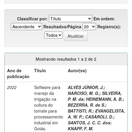
Classificar por:
Em ordem:
Resultados/Página
Registro(s):
Mostrando resultados 1 a 2 de 2
Ano de
Título
Autor(es)
publicação
2022
Software para
ALVES JÚNIOR, J.
;
manejo da
NARCISO, M. G.
;
SILVEIRA,
irrigação na
P. M. da
;
HEINEMANN, A. B.
;
cultura do
BEZERRA, R. de S.
;
tomate para
BATTISTI, R.
;
EVANGELISTA,
processamento
A. W. P.
;
CASAROLI, D.
;
industrial em
SANTOS, J. C. C. dos
;
Goiás.
KNAPP, F. M.