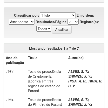
Classificar por:
Em ordem:
Resultados/Página
Registro(s):
Mostrando resultados 1 a 7 de 7
Ano de
Título
Autor(es)
publicação
1984
Teste de procedência
ALVES, S. T.
;
de Cryptomeria
SHIMIZU, J. Y.
;
japonica em três
HIGA, A. R.
;
HIGA, R.
regiões do estado do
C. V.
Paraná.
1984
Teste de procedência
ALVES, S. T.
;
de Pinheiro do Paraná
SHIMIZU, J. Y.
;