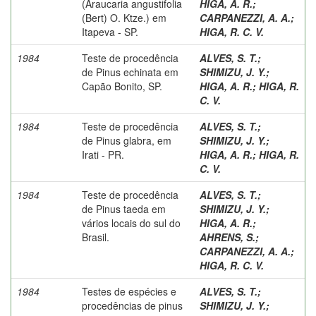
(Araucaria angustifolia
HIGA, A. R.
;
(Bert) O. Ktze.) em
CARPANEZZI, A. A.
;
Itapeva - SP.
HIGA, R. C. V.
1984
Teste de procedência
ALVES, S. T.
;
de Pinus echinata em
SHIMIZU, J. Y.
;
Capão Bonito, SP.
HIGA, A. R.
;
HIGA, R.
C. V.
1984
Teste de procedência
ALVES, S. T.
;
de Pinus glabra, em
SHIMIZU, J. Y.
;
Irati - PR.
HIGA, A. R.
;
HIGA, R.
C. V.
1984
Teste de procedência
ALVES, S. T.
;
de Pinus taeda em
SHIMIZU, J. Y.
;
vários locais do sul do
HIGA, A. R.
;
Brasil.
AHRENS, S.
;
CARPANEZZI, A. A.
;
HIGA, R. C. V.
1984
Testes de espécies e
ALVES, S. T.
;
procedências de pinus
SHIMIZU, J. Y.
;