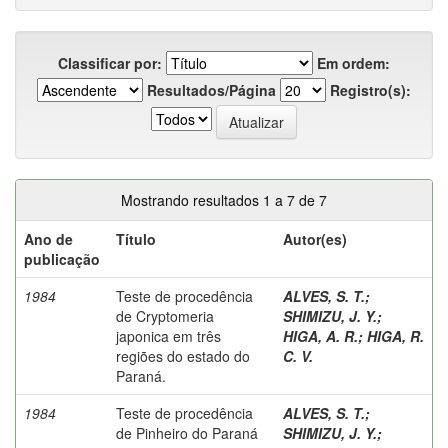
Classificar por:
Em ordem:
Resultados/Página
Registro(s):
Mostrando resultados 1 a 7 de 7
Ano de
Título
Autor(es)
publicação
1984
Teste de procedência
ALVES, S. T.
;
de Cryptomeria
SHIMIZU, J. Y.
;
japonica em três
HIGA, A. R.
;
HIGA, R.
regiões do estado do
C. V.
Paraná.
1984
Teste de procedência
ALVES, S. T.
;
de Pinheiro do Paraná
SHIMIZU, J. Y.
;