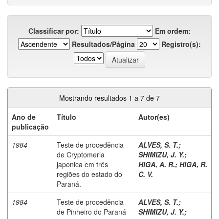
Classificar por:
Em ordem:
Resultados/Página
Registro(s):
Mostrando resultados 1 a 7 de 7
Ano de
Título
Autor(es)
publicação
1984
Teste de procedência
ALVES, S. T.
;
de Cryptomeria
SHIMIZU, J. Y.
;
japonica em três
HIGA, A. R.
;
HIGA, R.
regiões do estado do
C. V.
Paraná.
1984
Teste de procedência
ALVES, S. T.
;
de Pinheiro do Paraná
SHIMIZU, J. Y.
;