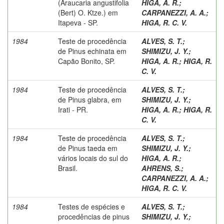
(Araucaria angustifolia
HIGA, A. R.
;
(Bert) O. Ktze.) em
CARPANEZZI, A. A.
;
Itapeva - SP.
HIGA, R. C. V.
1984
Teste de procedência
ALVES, S. T.
;
de Pinus echinata em
SHIMIZU, J. Y.
;
Capão Bonito, SP.
HIGA, A. R.
;
HIGA, R.
C. V.
1984
Teste de procedência
ALVES, S. T.
;
de Pinus glabra, em
SHIMIZU, J. Y.
;
Irati - PR.
HIGA, A. R.
;
HIGA, R.
C. V.
1984
Teste de procedência
ALVES, S. T.
;
de Pinus taeda em
SHIMIZU, J. Y.
;
vários locais do sul do
HIGA, A. R.
;
Brasil.
AHRENS, S.
;
CARPANEZZI, A. A.
;
HIGA, R. C. V.
1984
Testes de espécies e
ALVES, S. T.
;
procedências de pinus
SHIMIZU, J. Y.
;