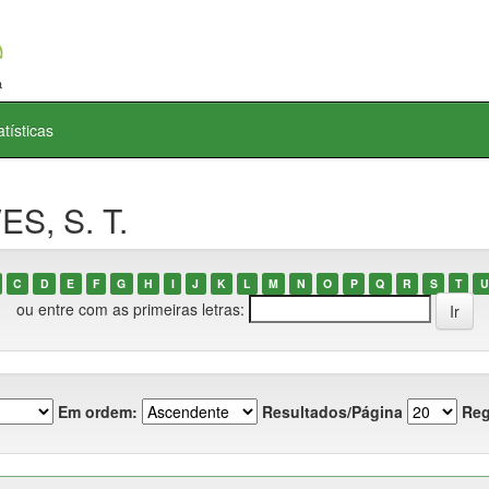
atísticas
ES, S. T.
C
D
E
F
G
H
I
J
K
L
M
N
O
P
Q
R
S
T
U
ou entre com as primeiras letras:
Em ordem:
Resultados/Página
Reg