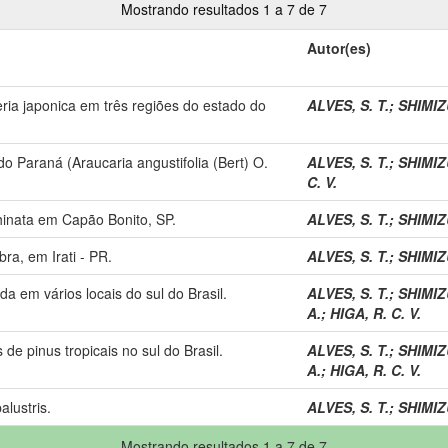
Mostrando resultados 1 a 7 de 7
Autor(es)
ia japonica em três regiões do estado do
ALVES, S. T.
;
SHIMIZU
o Paraná (Araucaria angustifolia (Bert) O.
ALVES, S. T.
;
SHIMIZU
C. V.
hinata em Capão Bonito, SP.
ALVES, S. T.
;
SHIMIZU
ra, em Irati - PR.
ALVES, S. T.
;
SHIMIZU
a em vários locais do sul do Brasil.
ALVES, S. T.
;
SHIMIZU
A.
;
HIGA, R. C. V.
de pinus tropicais no sul do Brasil.
ALVES, S. T.
;
SHIMIZU
A.
;
HIGA, R. C. V.
lustris.
ALVES, S. T.
;
SHIMIZU
Mostrando resultados 1 a 7 de 7