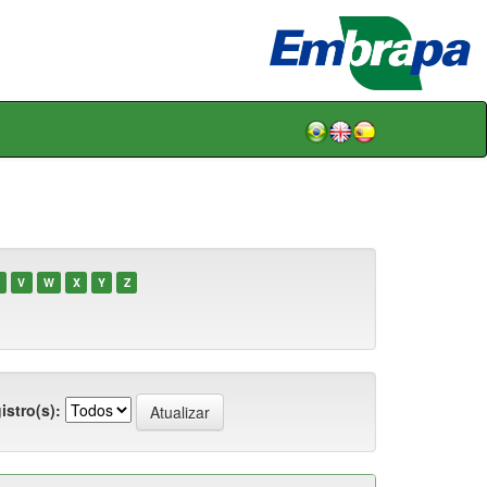
V
W
X
Y
Z
istro(s):