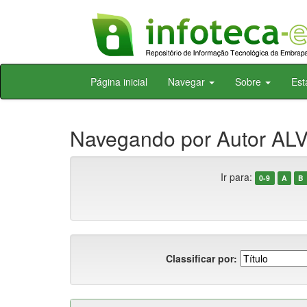
Skip
Página inicial
Navegar
Sobre
Est
navigation
Navegando por Autor ALV
Ir para:
0-9
A
B
Classificar por: