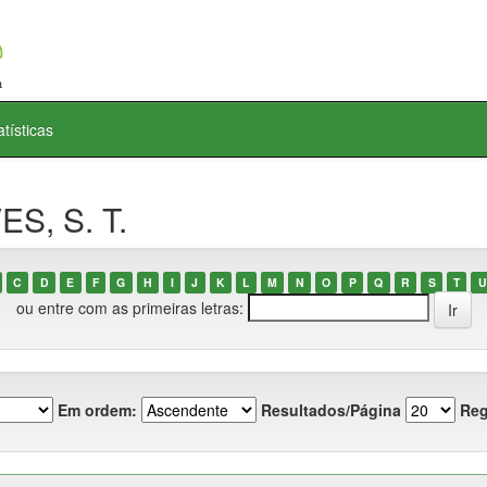
atísticas
ES, S. T.
C
D
E
F
G
H
I
J
K
L
M
N
O
P
Q
R
S
T
U
ou entre com as primeiras letras:
Em ordem:
Resultados/Página
Reg