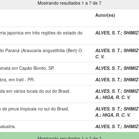
Mostrando resultados 1 a 7 de 7
Autor(es)
ia japonica em três regiões do estado do
ALVES, S. T.
;
SHIMIZU
o Paraná (Araucaria angustifolia (Bert) O.
ALVES, S. T.
;
SHIMIZU
C. V.
hinata em Capão Bonito, SP.
ALVES, S. T.
;
SHIMIZU
ra, em Irati - PR.
ALVES, S. T.
;
SHIMIZU
a em vários locais do sul do Brasil.
ALVES, S. T.
;
SHIMIZU
A.
;
HIGA, R. C. V.
de pinus tropicais no sul do Brasil.
ALVES, S. T.
;
SHIMIZU
A.
;
HIGA, R. C. V.
lustris.
ALVES, S. T.
;
SHIMIZU
Mostrando resultados 1 a 7 de 7