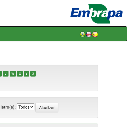
V
W
X
Y
Z
istro(s):