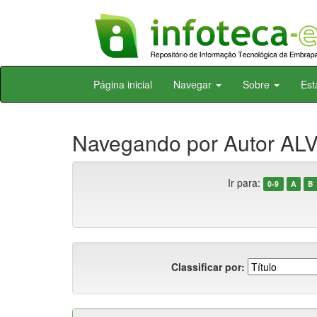
Skip
Página inicial
Navegar
Sobre
Est
navigation
Navegando por Autor ALV
Ir para:
0-9
A
B
Classificar por: