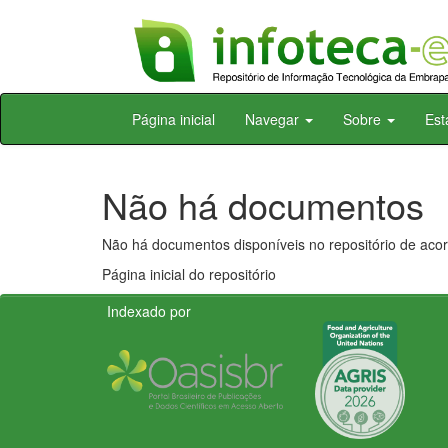
Skip
Página inicial
Navegar
Sobre
Est
navigation
Não há documentos
Não há documentos disponíveis no repositório de acor
Página inicial do repositório
Indexado por