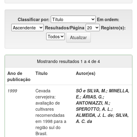
Classificar por:
Em ordem:
Resultados/Página
Registro(s):
Mostrando resultados 1 a 4 de 4
Ano de
Título
Autor(es)
publicação
1999
Cevada
SÓ e SILVA, M.
;
MINELLA,
cervejeira:
E.
;
ÁRIAS, G.
;
avaliação de
ANTONIAZZI, N.
;
cultivares
SPEROTTO, A. L.
;
recomendadas
ALMEIDA, J. L. de
;
SILVA,
em 1998 para a
A. C. da
região sul do
Brasil.