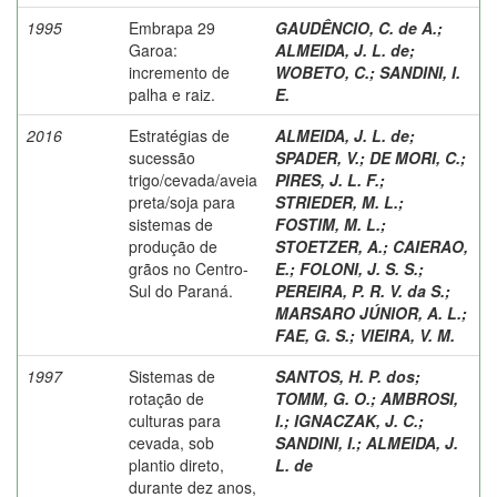
1995
Embrapa 29
GAUDÊNCIO, C. de A.
;
Garoa:
ALMEIDA, J. L. de
;
incremento de
WOBETO, C.
;
SANDINI, I.
palha e raiz.
E.
2016
Estratégias de
ALMEIDA, J. L. de
;
sucessão
SPADER, V.
;
DE MORI, C.
;
trigo/cevada/aveia
PIRES, J. L. F.
;
preta/soja para
STRIEDER, M. L.
;
sistemas de
FOSTIM, M. L.
;
produção de
STOETZER, A.
;
CAIERAO,
grãos no Centro-
E.
;
FOLONI, J. S. S.
;
Sul do Paraná.
PEREIRA, P. R. V. da S.
;
MARSARO JÚNIOR, A. L.
;
FAE, G. S.
;
VIEIRA, V. M.
1997
Sistemas de
SANTOS, H. P. dos
;
rotação de
TOMM, G. O.
;
AMBROSI,
culturas para
I.
;
IGNACZAK, J. C.
;
cevada, sob
SANDINI, I.
;
ALMEIDA, J.
plantio direto,
L. de
durante dez anos,