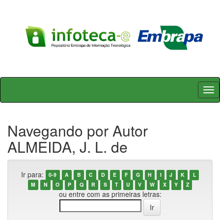
Skip
navigation
Navegando por Autor
ALMEIDA, J. L. de
Ir para:
0-9
A
B
C
D
E
F
G
H
I
J
K
L
M
N
O
P
Q
R
S
T
U
V
W
X
Y
Z
ou entre com as primeiras letras: