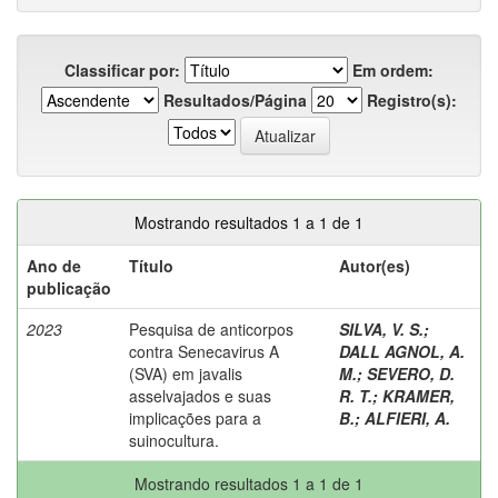
Classificar por:
Em ordem:
Resultados/Página
Registro(s):
Mostrando resultados 1 a 1 de 1
Ano de
Título
Autor(es)
publicação
2023
Pesquisa de anticorpos
SILVA, V. S.
;
contra Senecavirus A
DALL AGNOL, A.
(SVA) em javalis
M.
;
SEVERO, D.
asselvajados e suas
R. T.
;
KRAMER,
implicações para a
B.
;
ALFIERI, A.
suinocultura.
Mostrando resultados 1 a 1 de 1