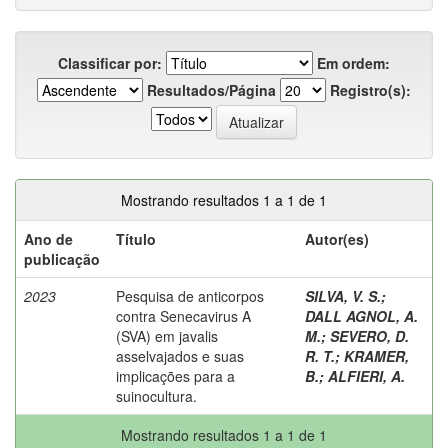
Classificar por:
Em ordem:
Resultados/Página
Registro(s):
Mostrando resultados 1 a 1 de 1
Ano de
Título
Autor(es)
publicação
2023
Pesquisa de anticorpos
SILVA, V. S.
;
contra Senecavirus A
DALL AGNOL, A.
(SVA) em javalis
M.
;
SEVERO, D.
asselvajados e suas
R. T.
;
KRAMER,
implicações para a
B.
;
ALFIERI, A.
suinocultura.
Mostrando resultados 1 a 1 de 1