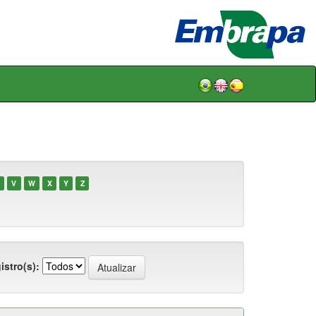
V
W
X
Y
Z
istro(s):