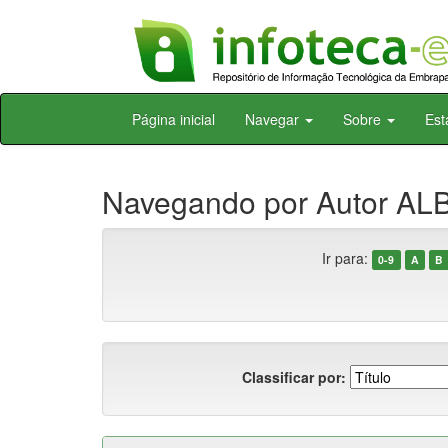
Skip
Página inicial
Navegar
Sobre
Est
navigation
Navegando por Autor AL
Ir para:
0-9
A
B
Classificar por: