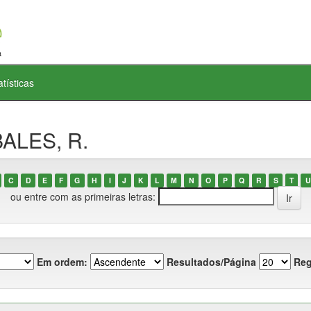
atísticas
BALES, R.
C
D
E
F
G
H
I
J
K
L
M
N
O
P
Q
R
S
T
U
ou entre com as primeiras letras:
Em ordem:
Resultados/Página
Reg