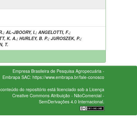
R.
;
AL-JBOORY, I.
;
ANGELOTTI, F.
;
T, K. A.
;
HURLEY, B. P.
;
JUROSZEK, P.
;
, T.
Empresa Brasileira de Pesquisa Agropecuária -
Embrapa
SAC:
https://www.embrapa.br/fale-conosco
conteúdo do repositório está licenciado sob a Licença
Creative Commons
Atribuição - NãoComercial -
SemDerivações 4.0 Internacional.