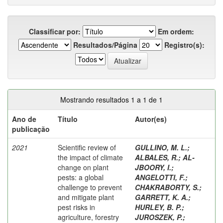
Classificar por:
Em ordem:
Resultados/Página
Registro(s):
Mostrando resultados 1 a 1 de 1
Ano de
Título
Autor(es)
publicação
2021
Scientific review of
GULLINO, M. L.
;
the impact of climate
ALBALES, R.
;
AL-
change on plant
JBOORY, I.
;
pests: a global
ANGELOTTI, F.
;
challenge to prevent
CHAKRABORTY, S.
;
and mitigate plant
GARRETT, K. A.
;
pest risks in
HURLEY, B. P.
;
agriculture, forestry
JUROSZEK, P.
;