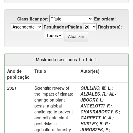
Classificar por:
Em ordem:
Resultados/Página
Registro(s):
Mostrando resultados 1 a 1 de 1
Ano de
Título
Autor(es)
publicação
2021
Scientific review of
GULLINO, M. L.
;
the impact of climate
ALBALES, R.
;
AL-
change on plant
JBOORY, I.
;
pests: a global
ANGELOTTI, F.
;
challenge to prevent
CHAKRABORTY, S.
;
and mitigate plant
GARRETT, K. A.
;
pest risks in
HURLEY, B. P.
;
agriculture, forestry
JUROSZEK, P.
;