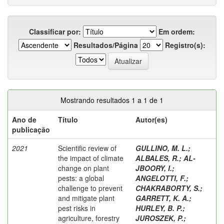
Classificar por:
Em ordem:
Resultados/Página
Registro(s):
Mostrando resultados 1 a 1 de 1
Ano de
Título
Autor(es)
publicação
2021
Scientific review of
GULLINO, M. L.
;
the impact of climate
ALBALES, R.
;
AL-
change on plant
JBOORY, I.
;
pests: a global
ANGELOTTI, F.
;
challenge to prevent
CHAKRABORTY, S.
;
and mitigate plant
GARRETT, K. A.
;
pest risks in
HURLEY, B. P.
;
agriculture, forestry
JUROSZEK, P.
;