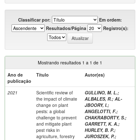
Classificar por:
Em ordem:
Resultados/Página
Registro(s):
Mostrando resultados 1 a 1 de 1
Ano de
Título
Autor(es)
publicação
2021
Scientific review of
GULLINO, M. L.
;
the impact of climate
ALBALES, R.
;
AL-
change on plant
JBOORY, I.
;
pests: a global
ANGELOTTI, F.
;
challenge to prevent
CHAKRABORTY, S.
;
and mitigate plant
GARRETT, K. A.
;
pest risks in
HURLEY, B. P.
;
agriculture, forestry
JUROSZEK, P.
;