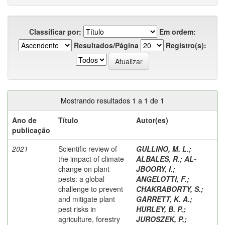
Classificar por:
Em ordem:
Resultados/Página
Registro(s):
Mostrando resultados 1 a 1 de 1
Ano de
Título
Autor(es)
publicação
2021
Scientific review of
GULLINO, M. L.
;
the impact of climate
ALBALES, R.
;
AL-
change on plant
JBOORY, I.
;
pests: a global
ANGELOTTI, F.
;
challenge to prevent
CHAKRABORTY, S.
;
and mitigate plant
GARRETT, K. A.
;
pest risks in
HURLEY, B. P.
;
agriculture, forestry
JUROSZEK, P.
;