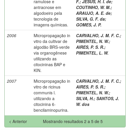
ramulose e
F.
;
JESUS, H. I. de
;
antracnose em
COUTINHO, W. M.
;
algodoeiro pela
ARAUJO, A. E. de
;
tecnologia de
SILVA, G. F. da
;
imagens químicas.
GOMES, J. P.
2006
Micropropagação in
CARVALHO, J. M. F. C.
;
vitro da cultivar de
PIMENTEL, N. W.
;
algodão BRS-verde
AIRES, P. S. R.
;
via organogênese
PIMENTEL, L. W.
utilizando as
citocininas BAP e
KIN.
2007
Micropropagação in
CARVALHO, J. M. F. C.
;
vitro de ricinus
AIRES, P. S. R.
;
communis l.
PIMENTEL, N. W.
;
utilizando a
SILVA, H.
;
SANTOS, J.
citocinina 6-
W. dos
bencilaminopurina.
< Anterior
Mostrando resultados 2 a 5 de 5