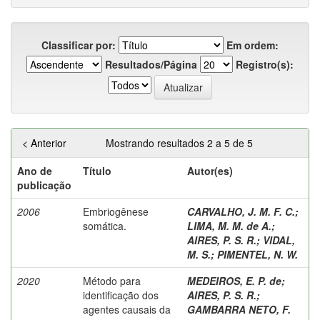
Classificar por:
Em ordem:
Resultados/Página
Registro(s):
< Anterior
Mostrando resultados 2 a 5 de 5
Ano de
Título
Autor(es)
publicação
2006
Embriogênese
CARVALHO, J. M. F. C.
;
somática.
LIMA, M. M. de A.
;
AIRES, P. S. R.
;
VIDAL,
M. S.
;
PIMENTEL, N. W.
2020
Método para
MEDEIROS, E. P. de
;
identificação dos
AIRES, P. S. R.
;
agentes causais da
GAMBARRA NETO, F.