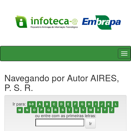
Skip
navigation
Navegando por Autor AIRES,
P. S. R.
Ir para:
0-9
A
B
C
D
E
F
G
H
I
J
K
L
M
N
O
P
Q
R
S
T
U
V
W
X
Y
Z
ou entre com as primeiras letras: