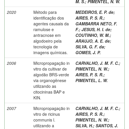
M. S.
;
PIMENTEL, N. W.
2020
Método para
MEDEIROS, E. P. de
;
identificação dos
AIRES, P. S. R.
;
agentes causais da
GAMBARRA NETO, F.
ramulose e
F.
;
JESUS, H. I. de
;
antracnose em
COUTINHO, W. M.
;
algodoeiro pela
ARAUJO, A. E. de
;
tecnologia de
SILVA, G. F. da
;
imagens químicas.
GOMES, J. P.
2006
Micropropagação in
CARVALHO, J. M. F. C.
;
vitro da cultivar de
PIMENTEL, N. W.
;
algodão BRS-verde
AIRES, P. S. R.
;
via organogênese
PIMENTEL, L. W.
utilizando as
citocininas BAP e
KIN.
2007
Micropropagação in
CARVALHO, J. M. F. C.
;
vitro de ricinus
AIRES, P. S. R.
;
communis l.
PIMENTEL, N. W.
;
utilizando a
SILVA, H.
;
SANTOS, J.