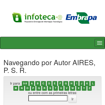
Skip
navigation
Navegando por Autor AIRES,
P. S. R.
Ir para:
0-9
A
B
C
D
E
F
G
H
I
J
K
L
M
N
O
P
Q
R
S
T
U
V
W
X
Y
Z
ou entre com as primeiras letras: