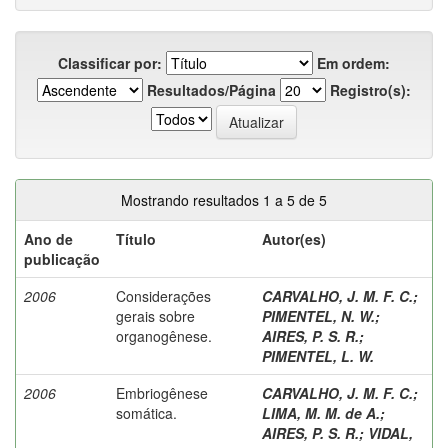
Classificar por:
Em ordem:
Resultados/Página
Registro(s):
Mostrando resultados 1 a 5 de 5
Ano de
Título
Autor(es)
publicação
2006
Considerações
CARVALHO, J. M. F. C.
;
gerais sobre
PIMENTEL, N. W.
;
organogênese.
AIRES, P. S. R.
;
PIMENTEL, L. W.
2006
Embriogênese
CARVALHO, J. M. F. C.
;
somática.
LIMA, M. M. de A.
;
AIRES, P. S. R.
;
VIDAL,