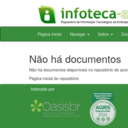
Skip
Página inicial
Navegar
Sobre
Est
navigation
Não há documentos
Não há documentos disponíveis no repositório de acor
Página inicial do repositório
Indexado por