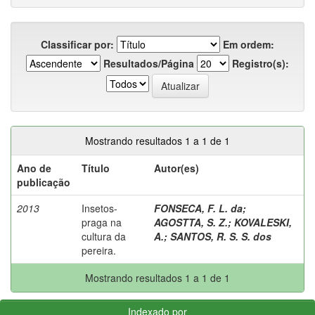
Classificar por:
Em ordem:
Resultados/Página
Registro(s):
Mostrando resultados 1 a 1 de 1
Ano de
Título
Autor(es)
publicação
2013
Insetos-
FONSECA, F. L. da
;
praga na
AGOSTTA, S. Z.
;
KOVALESKI,
cultura da
A.
;
SANTOS, R. S. S. dos
pereira.
Mostrando resultados 1 a 1 de 1
Indexado por